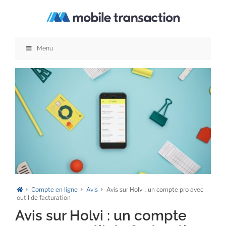
Passer
au
contenu
Menu
Compte en ligne
Avis
Avis sur Holvi : un compte pro avec
outil de facturation
Avis sur Holvi : un compte