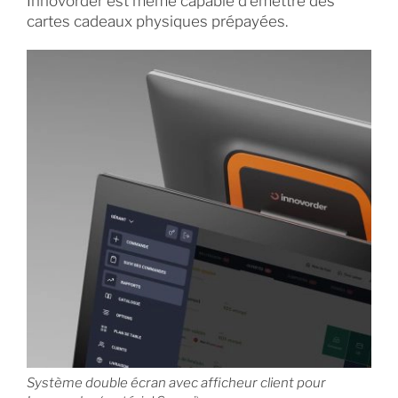
Innovorder est même capable d’émettre des
cartes cadeaux physiques prépayées.
Système double écran avec afficheur client pour