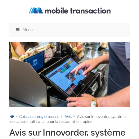
Passer
au
contenu
Menu
Caisses enregistreuses
Avis
Avis sur Innovorder, système
de caisse multicanal pour la restauration rapide
Avis sur Innovorder, système