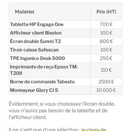
Matériel
Prix (HT)
Tablette HP Engage One
700 €
Afficheur client Bixolon
100 €
Écran double Sunmi T2
800 €
Tiroir caisse Safescan
100 €
TPE Ingenico Desk 5000
250 €
Imprimante de reçu Epson TM-
110 €
T20II
Borne de commande Tabesto
2500 €
Monnayeur Glory CI 5
10 000 €
Évidemment, si vous choisissez l’écran double,
vous n’aurez pas besoin de la tablette et de
l’afficheur client.
Il ne s’agit que d’une sélection ;
le choix de