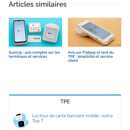
Articles similaires
SumUp : avis complet sur les
Avis sur Flatpay et test du
A
terminaux et services
TPE : simplicité et service
S
client
c
TPE
Lecteur de carte bancaire mobile : notre
Top 7