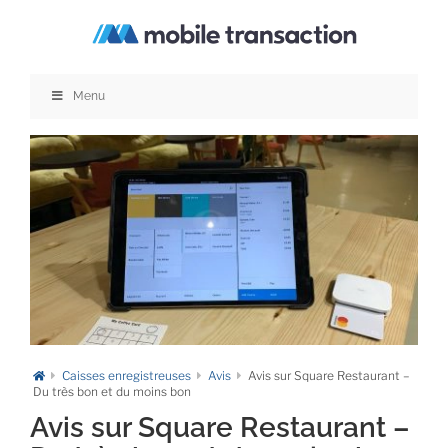
Passer
au
contenu
Menu
Caisses enregistreuses
Avis
Avis sur Square Restaurant –
Du très bon et du moins bon
Avis sur Square Restaurant –