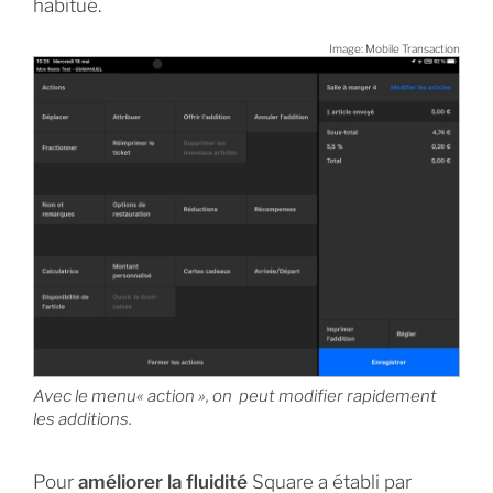
habitué.
Image: Mobile Transaction
Avec le menu« action », on peut modifier rapidement
les additions.
Pour
améliorer la fluidité
Square a établi par