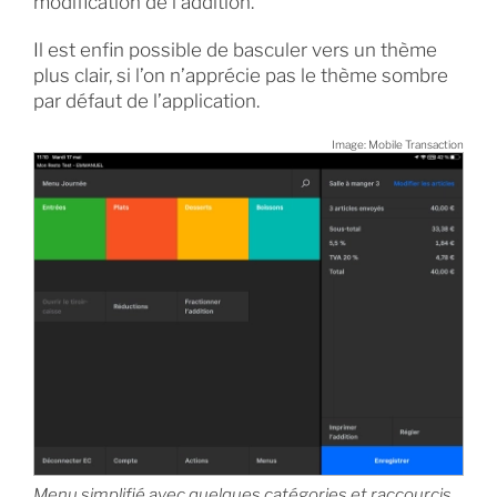
modification de l’addition.
Il est enfin possible de basculer vers un thème
plus clair, si l’on n’apprécie pas le thème sombre
par défaut de l’application.
Image: Mobile Transaction
Menu simplifié avec quelques catégories et raccourcis.