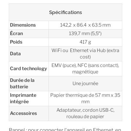
Spécifications
Dimensions
142,2 x 86.4 x 63.5 mm
Écran
139,7 mm (5,5″)
Poids
417 g
WiFi ou Ethernet via Hub (extra
Data
cost)
EMV (puce), NFC (sans contact),
Card technology
magnétique
Durée de la
Une journée
batterie
Imprimante
Papier thermique de 57 mm x 35
intégrée
mm
Adaptateur, cordon USB-C,
Accessoires
rouleau de papier
Rappel : pour connecter l’appareil en Ethernet, en