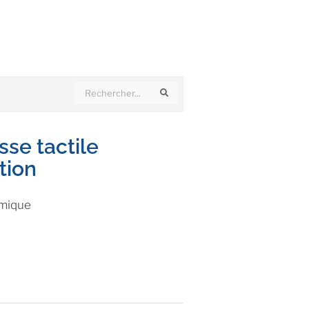
Search
Search
sse tactile
tion
omique