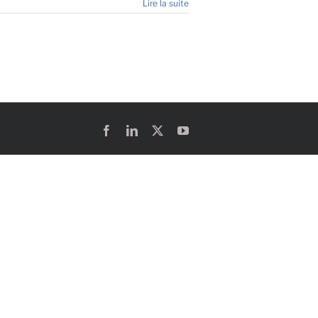
Lire la suite
Facebook
LinkedIn
X
YouTube