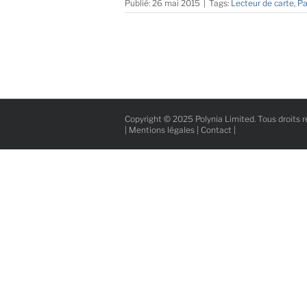
Publié: 26 mai 2015
|
Tags:
Lecteur de carte
,
Pa
Copyright © 2025 Polynia Limited. Tous droits r
|
Mentions légales
|
Contact
|