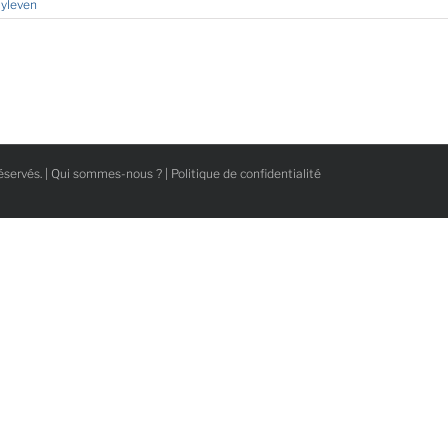
yleven
éservés. |
Qui sommes-nous ?
|
Politique de confidentialité