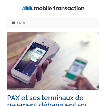
Passer
au
contenu
Menu
PAX et ses terminaux de
paiement débarquent en