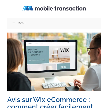
Passer
au
contenu
Menu
Avis sur Wix eCommerce :
comment créer facilement